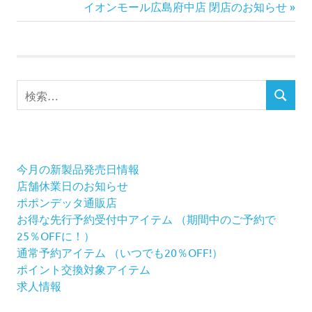
の
次
イオンモール広島府中店 閉店のお知らせ
稿
記
の
事:
記
ナ
事:
ビ
検
検
索
ゲ
索
対
ー
象:
シ
今月の新製品発売日情報
店舗休業日のお知らせ
ョ
ポポンデッタ通販店
お得な先行予約受付中アイテム （期間中のご予約で
ン
25％OFFに！）
通常予約アイテム （いつでも20％OFF!）
ポイント交換対象アイテム
求人情報