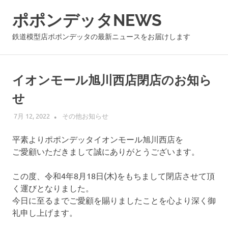
コ
ポポンデッタNEWS
ン
テ
鉄道模型店ポポンデッタの最新ニュースをお届けします
ン
ツ
へ
イオンモール旭川西店閉店のお知ら
ス
キ
せ
ッ
プ
7月 12, 2022
POPON
その他お知らせ
平素よりポポンデッタイオンモール旭川西店を
ご愛顧いただきまして誠にありがとうございます。
この度、令和4年8月18日(木)をもちまして閉店させて頂
く運びとなりました。
今日に至るまでご愛顧を賜りましたことを心より深く御
礼申し上げます。