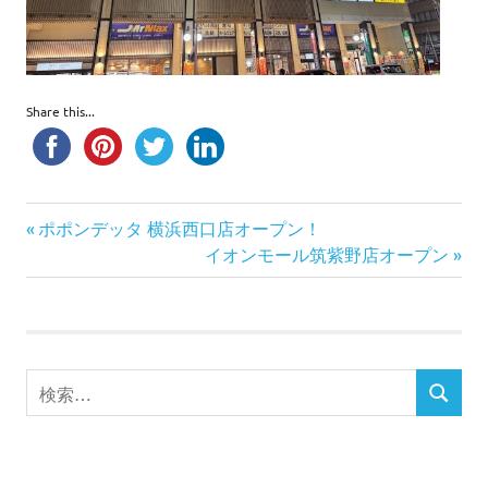
Share this...
前
投
ポポンデッタ 横浜西口店オープン！
の
次
イオンモール筑紫野店オープン
稿
記
の
事:
記
ナ
事:
ビ
検
検
索
ゲ
索
対
ー
象: