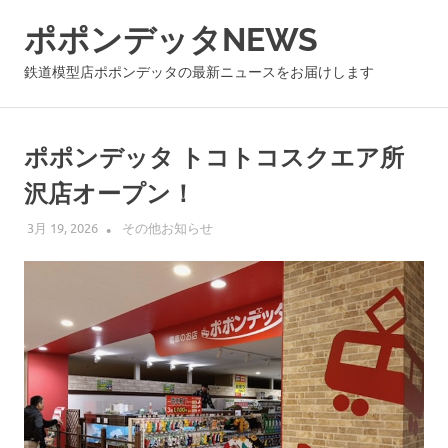
コ
ポポンデッタNEWS
ン
テ
鉄道模型店ポポンデッタの最新ニュースをお届けします
ン
ツ
へ
ポポンデッタ トコトコスクエア所
ス
キ
沢店オープン！
ッ
プ
3月 19, 2026
POPON
その他お知らせ