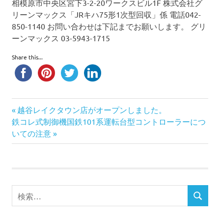
相模原市中央区宮下3-2-20ワークスビル1F 株式会社グ
リーンマックス「JRキハ75形1次型回収」係 電話042-
850-1140 お問い合わせは下記までお願いします。 グリ
ーンマックス 03-5943-1715
Share this...
前
投
越谷レイクタウン店がオープンしました。
次
の
鉄コレ式制御機国鉄101系運転台型コントローラーにつ
稿
の
記
いての注意
記
事:
ナ
事:
ビ
検
ゲ
検
索
索
ー
対