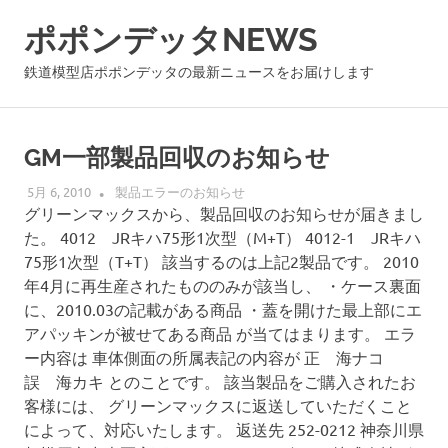
コ
ポポンデッタNEWS
ン
テ
鉄道模型店ポポンデッタの最新ニュースをお届けします
ン
ツ
へ
GM一部製品回収のお知らせ
ス
キ
5月 6, 2010
POPON
製品エラーのお知らせ
ッ
グリーンマックスから、製品回収のお知らせが届きまし
プ
た。 4012 JRキハ75形1次型（M+T） 4012-1 JRキハ
75形1次型（T+T） 該当するのは上記2製品です。 2010
年4月に再生産されたもののみが該当し、 ・ケース裏面
に、2010.03の記載がある商品 ・蓋を開けた最上部にエ
アパッキンが被せてある商品 が当てはまります。 エラ
ー内容は 車体側面の所属表記の内容が 正 海ナコ
誤 海カキ とのことです。 該当製品をご購入されたお
客様には、 グリーンマックスに返送していただくこと
によって、対応いたします。 返送先 252-0212 神奈川県