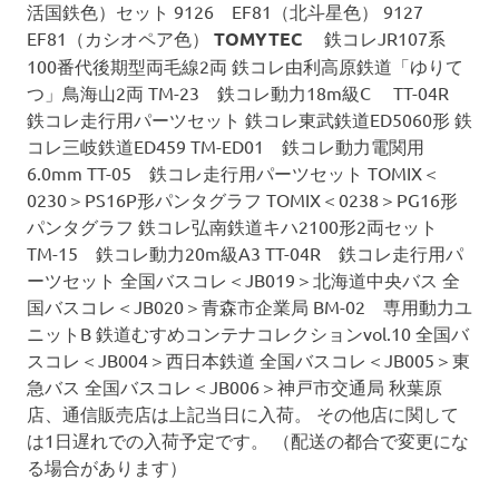
活国鉄色）セット 9126 EF81（北斗星色） 9127
EF81（カシオペア色）
TOMYTEC
鉄コレJR107系
100番代後期型両毛線2両 鉄コレ由利高原鉄道「ゆりて
つ」鳥海山2両 TM-23 鉄コレ動力18m級C TT-04R
鉄コレ走行用パーツセット 鉄コレ東武鉄道ED5060形 鉄
コレ三岐鉄道ED459 TM-ED01 鉄コレ動力電関用
6.0mm TT-05 鉄コレ走行用パーツセット TOMIX＜
0230＞PS16P形パンタグラフ TOMIX＜0238＞PG16形
パンタグラフ 鉄コレ弘南鉄道キハ2100形2両セット
TM-15 鉄コレ動力20m級A3 TT-04R 鉄コレ走行用パ
ーツセット 全国バスコレ＜JB019＞北海道中央バス 全
国バスコレ＜JB020＞青森市企業局 BM-02 専用動力ユ
ニットB 鉄道むすめコンテナコレクションvol.10 全国バ
スコレ＜JB004＞西日本鉄道 全国バスコレ＜JB005＞東
急バス 全国バスコレ＜JB006＞神戸市交通局 秋葉原
店、通信販売店は上記当日に入荷。 その他店に関して
は1日遅れでの入荷予定です。 （配送の都合で変更にな
る場合があります）