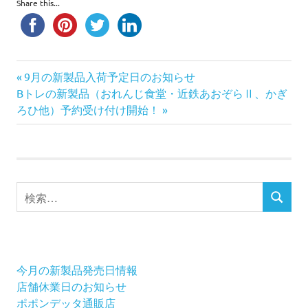
Share this...
前
投
9月の新製品入荷予定日のお知らせ
次
の
Bトレの新製品（おれんじ食堂・近鉄あおぞらⅡ、かぎ
稿
の
記
ろひ他）予約受け付け開始！
記
事:
ナ
事:
ビ
検
ゲ
検
索
索
ー
対
象:
シ
今月の新製品発売日情報
ョ
店舗休業日のお知らせ
ポポンデッタ通販店