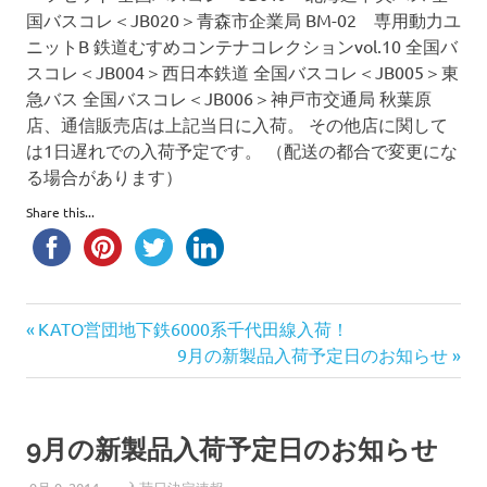
国バスコレ＜JB020＞青森市企業局 BM-02 専用動力ユ
ニットB 鉄道むすめコンテナコレクションvol.10 全国バ
スコレ＜JB004＞西日本鉄道 全国バスコレ＜JB005＞東
急バス 全国バスコレ＜JB006＞神戸市交通局 秋葉原
店、通信販売店は上記当日に入荷。 その他店に関して
は1日遅れでの入荷予定です。 （配送の都合で変更にな
る場合があります）
Share this...
前
投
KATO営団地下鉄6000系千代田線入荷！
の
次
9月の新製品入荷予定日のお知らせ
稿
記
の
事:
記
ナ
事:
9月の新製品入荷予定日のお知らせ
ビ