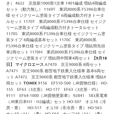
き） 4622 京急新1000形1次車 1401編成 増結4両編成
セット（動力無し） 1169T 東武8000系 FS396台車仕
様 セイジクリーム塗装タイプ 6両編成動力付きトータ
ルセット 1170T 東武8000系 FS396台車仕様 セイジク
リーム塗装タイプ 4両編成動力付きトータルセット
1170S 東武8000系 FS396台車仕様 セイジクリーム塗
装タイプ 4両編成基本セット 1170C 東武8000系
FS396台車仕様 セイジクリーム塗装タイプ 増結用先頭
車2両セット 1170M 東武8000系 FS396台車仕様 セイ
ジクリーム塗装タイプ 増結用中間車4両セット
【9月18
日】
マイクロエース
A7470 京王9000系 8両セット
A7471 京王9000系 都営地下鉄乗入仕様車 基本6両セ
ット A7472 京王9000系 都営地下鉄乗入仕様車 増結4
両セット
TOMIX
9156 EF510-500（JR貨物仕様） HO-
155 EF63（3次形） HO-177 EF63（3次形・PS）
9111 EF64-1000（JR貨物更新車） 92841 583系電車
（JR東日本N1・N2編成）セット HO-507 オユ10（冷
房・青） HO-517 オユ10（非冷房・青） HO-563
ナハ10（11）（青） HO-564 ナハフ10（11）（青）