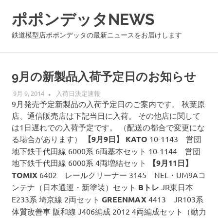
コ
ポポンデッタNEWS
ン
テ
鉄道模型店ポポンデッタの最新ニュースをお届けします
ン
ツ
へ
9月の新製品入荷予定日のお知らせ
ス
キ
9月 9, 2014
POPON
入荷日決定速報
ッ
9月発売予定新製品の入荷予定日のご案内です。 秋葉原
プ
店、通信販売店は下記当日に入荷。 その他店に関して
は1日遅れでの入荷予定です。 （配送の都合で変更にな
る場合があります）
【9月9日】
KATO
10-1143 営団
地下鉄千代田線 6000系 6両基本セット 10-1144 営団
地下鉄千代田線 6000系 4両増結セット
【9月11日】
TOMIX
6402 レールクリーナー 3145 NEL・UM9Aコ
ンテナ（日本通運・新塗装）セット
Bトレ
JR東日本
E233系 埼京線 2両セット
GREENMAX
4413 JR103系
体質改善車 阪和線 J406編成 2012 4両編成セット（動力