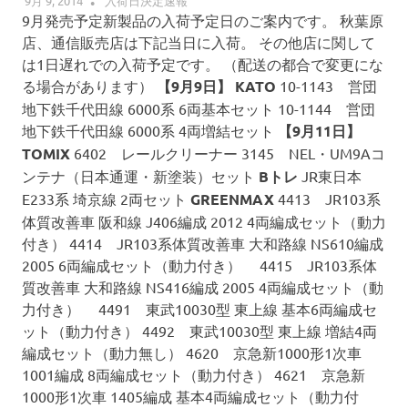
9月 9, 2014
POPON
入荷日決定速報
ゲ
9月発売予定新製品の入荷予定日のご案内です。 秋葉原
店、通信販売店は下記当日に入荷。 その他店に関して
ー
は1日遅れでの入荷予定です。 （配送の都合で変更にな
る場合があります）
【9月9日】
KATO
10-1143 営団
シ
地下鉄千代田線 6000系 6両基本セット 10-1144 営団
地下鉄千代田線 6000系 4両増結セット
【9月11日】
ョ
TOMIX
6402 レールクリーナー 3145 NEL・UM9Aコ
ン
ンテナ（日本通運・新塗装）セット
Bトレ
JR東日本
E233系 埼京線 2両セット
GREENMAX
4413 JR103系
体質改善車 阪和線 J406編成 2012 4両編成セット（動力
付き） 4414 JR103系体質改善車 大和路線 NS610編成
2005 6両編成セット（動力付き） 4415 JR103系体
質改善車 大和路線 NS416編成 2005 4両編成セット（動
力付き） 4491 東武10030型 東上線 基本6両編成セ
ット（動力付き） 4492 東武10030型 東上線 増結4両
編成セット（動力無し） 4620 京急新1000形1次車
1001編成 8両編成セット（動力付き） 4621 京急新
1000形1次車 1405編成 基本4両編成セット（動力付