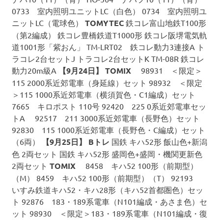
0733 室内照明ユニットLC（白色） 0734 室内照明ユ
ニットLC（電球色）
TOMYTEC
鉄コレ富山地鉄T100形
（第2編成） 鉄コレ豊橋鉄道T1000形 鉄コレ阪堺電気軌
道1001形「紫おん」 TM-LRT02 鉄コレ動力3連接A ト
ラコレ2台セットJ トラコレ2台セットK TM-08R 鉄コレ
動力20m級A
【9月24日】
TOMIX
98931 ＜限定＞
115 2000系近郊電車（身延線）セット 98932 ＜限定
＞115 1000系近郊電車（横須賀色・C1編成）セット
7665 キロポスト 110号 92420 225 0系近郊電車セッ
トA 92517 211 3000系近郊電車（長野色）セット
92830 115 1000系近郊電車（長野色・C編成）セット
（6両）
【9月25日】
Bトレ
国鉄 キハ52形 飯山色+新潟
色 2両セット 国鉄 キハ52形 盛岡色+盛岡・機関更新色
2両セット
TOMIX
8458 キハ52 100形（前期型）
（M） 8459 キハ52 100形（前期型）（T） 92193
いすみ鉄道キハ52・キハ28形（キハ52首都圏色）セッ
ト 92876 183・189系電車（N101編成・あさま色）セ
ット 98930 ＜限定＞183・189系電車（N101編成・復