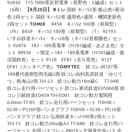
92830 115 1000系近郊電車（長野色・C編成）セット
（6両）
【9月25日】
Bトレ
国鉄 キハ52形 飯山色+新潟
色 2両セット 国鉄 キハ52形 盛岡色+盛岡・機関更新色
2両セット
TOMIX
8458 キハ52 100形（前期型）
（M） 8459 キハ52 100形（前期型）（T） 92193
いすみ鉄道キハ52・キハ28形（キハ52首都圏色）セッ
ト 92876 183・189系電車（N101編成・あさま色）セ
ット 98930 ＜限定＞183・189系電車（N101編成・復
活国鉄色）セット 9126 EF81（北斗星色） 9127
EF81（カシオペア色）
TOMYTEC
鉄コレJR107系
100番代後期型両毛線2両 鉄コレ由利高原鉄道「ゆりて
つ」鳥海山2両 TM-23 鉄コレ動力18m級C TT-04R
鉄コレ走行用パーツセット 鉄コレ東武鉄道ED5060形 鉄
コレ三岐鉄道ED459 TM-ED01 鉄コレ動力電関用
6.0mm TT-05 鉄コレ走行用パーツセット TOMIX＜
0230＞PS16P形パンタグラフ TOMIX＜0238＞PG16形
パンタグラフ 鉄コレ弘南鉄道キハ2100形2両セット
TM-15 鉄コレ動力20m級A3 TT-04R 鉄コレ走行用パ
ーツセット 全国バスコレ＜JB019＞北海道中央バス 全