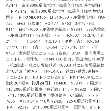
A7471 京王9000系 都営地下鉄乗入仕様車 基本6両セ
ット A7472 京王9000系 都営地下鉄乗入仕様車 増結4
両セット
TOMIX
9156 EF510-500（JR貨物仕様） HO-
155 EF63（3次形） HO-177 EF63（3次形・PS）
9111 EF64-1000（JR貨物更新車） 92841 583系電車
（JR東日本N1・N2編成）セット HO-507 オユ10（冷
房・青） HO-517 オユ10（非冷房・青） HO-563
ナハ10（11）（青） HO-564 ナハフ10（11）（青）
0733 室内照明ユニットLC（白色） 0734 室内照明ユ
ニットLC（電球色）
TOMYTEC
鉄コレ富山地鉄T100形
（第2編成） 鉄コレ豊橋鉄道T1000形 鉄コレ阪堺電気軌
道1001形「紫おん」 TM-LRT02 鉄コレ動力3連接A ト
ラコレ2台セットJ トラコレ2台セットK TM-08R 鉄コレ
動力20m級A
【9月24日】
TOMIX
98931 ＜限定＞
115 2000系近郊電車（身延線）セット 98932 ＜限定
＞115 1000系近郊電車（横須賀色・C1編成）セット
7665 キロポスト 110号 92420 225 0系近郊電車セッ
トA 92517 211 3000系近郊電車（長野色）セット